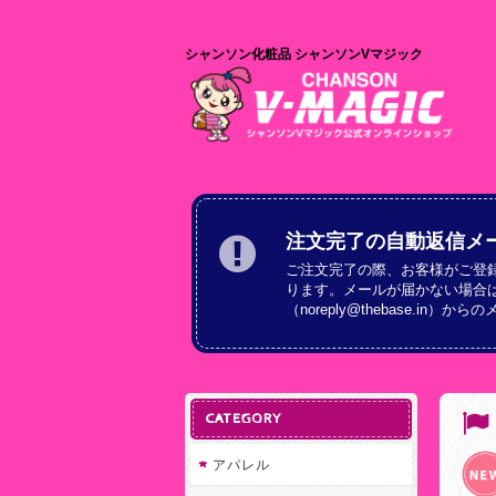
シャンソン化粧品 シャンソンVマジック
注文完了の自動返信メ
ご注文完了の際、お客様がご登
ります。メールが届かない場合
（
noreply@thebase.in
）からの
CATEGORY
アパレル